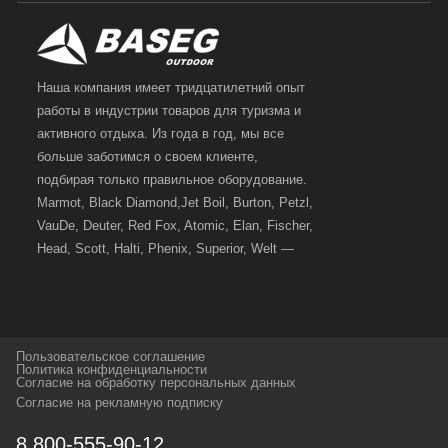
Наша компания имеет тридцатилетний опыт
работы в индустрии товаров для туризма и
активного отдыха. Из года в год, мы все
больше заботимся о своем клиенте,
подбирая только правильное оборудование.
Marmot, Black Diamond,Jet Boil, Burton, Petzl,
VauDe, Deuter, Red Fox, Atomic, Elan, Fischer,
Head, Scott, Halti, Phenix, Superior, Welt —
вот далеко не полный перечень главных
наших партнеров, передовые технологии
которых, мы с радостью представляем в
своих магазинах для самых требовательных
Пользовательское соглашение
и взыскательных путешественников,
Политика конфиденциальности
Согласие на обработку персональных данных
спортсменов и отдыхающих.
Согласие на рекламную подписку
Реквизиты:
ИП Заковырин Виктор
8 800-555-90-12