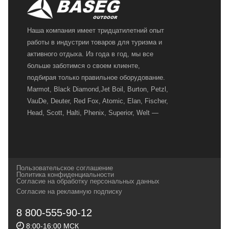
Наша компания имеет тридцатилетний опыт
работы в индустрии товаров для туризма и
активного отдыха. Из года в год, мы все
больше заботимся о своем клиенте,
подбирая только правильное оборудование.
Marmot, Black Diamond,Jet Boil, Burton, Petzl,
VauDe, Deuter, Red Fox, Atomic, Elan, Fischer,
Head, Scott, Halti, Phenix, Superior, Welt —
вот далеко не полный перечень главных
наших партнеров, передовые технологии
которых, мы с радостью представляем в
своих магазинах для самых требовательных
Пользовательское соглашение
и взыскательных путешественников,
Политика конфиденциальности
Согласие на обработку персональных данных
спортсменов и отдыхающих.
Согласие на рекламную подписку
Реквизиты:
ИП Заковырин Виктор
8 800-555-90-12
Геннадьевич
8:00-16:00 МСК