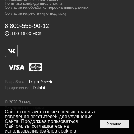
и взыскательных путешественников,
Политика конфиденциальности
Согласие на обработку персональных данных
спортсменов и отдыхающих.
Согласие на рекламную подписку
Реквизиты:
ИП Заковырин Виктор
8 800-555-90-12
Геннадьевич
8:00-16:00 МСК
ИНН 590300057023 ОГРН 304590319000121
Почтовый адрес: 614000, г.Пермь,
ул.Советская, 25, магазин Басег.
Тел./факс (342) 2101242
Разработка -
Digital Spectr
Продвижение -
Datakit
© 2026 Baseg,
Все права защищены
Сайт использует cookie с целью анализа
поведения посетителей для улучшения
Полная версия
Сайта. Продолжая пользоваться
Хорошо
Сайтом, вы соглашаетесь на
использование файлов cookie в