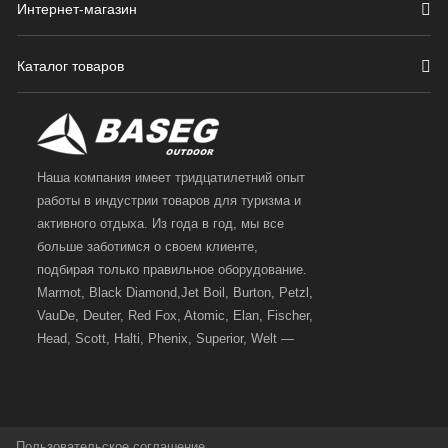
Интернет-магазин
Каталог товаров
Наша компания имеет тридцатилетний опыт
работы в индустрии товаров для туризма и
активного отдыха. Из года в год, мы все
больше заботимся о своем клиенте,
подбирая только правильное оборудование.
Marmot, Black Diamond,Jet Boil, Burton, Petzl,
VauDe, Deuter, Red Fox, Atomic, Elan, Fischer,
Head, Scott, Halti, Phenix, Superior, Welt —
вот далеко не полный перечень главных
наших партнеров, передовые технологии
которых, мы с радостью представляем в
своих магазинах для самых требовательных
Пользовательское соглашение