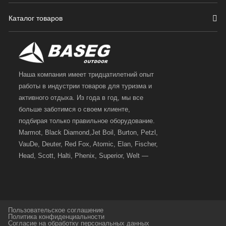
Каталог товаров
Наша компания имеет тридцатилетний опыт
работы в индустрии товаров для туризма и
активного отдыха. Из года в год, мы все
больше заботимся о своем клиенте,
подбирая только правильное оборудование.
Marmot, Black Diamond,Jet Boil, Burton, Petzl,
VauDe, Deuter, Red Fox, Atomic, Elan, Fischer,
Head, Scott, Halti, Phenix, Superior, Welt —
вот далеко не полный перечень главных
наших партнеров, передовые технологии
которых, мы с радостью представляем в
своих магазинах для самых требовательных
Пользовательское соглашение
и взыскательных путешественников,
Политика конфиденциальности
Согласие на обработку персональных данных
спортсменов и отдыхающих.