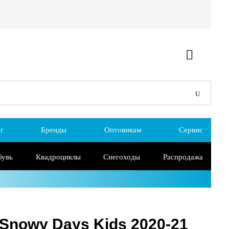
г
Бренды
Оптовикам
Сервис
бувь
Квадроциклы
Снегоходы
Распродажа
 Snowy Days Kids 2020-21