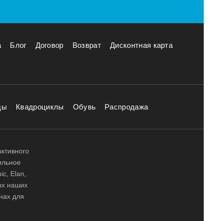
а
Блог
Договор
Возврат
Дисконтная карта
ды
Квадроциклы
Обувь
Распродажа
активного
ильное
ic, Elan,
ных наших
нах для