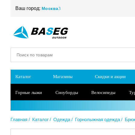
Ваш город:
Москва
Каталог
Магазины
Скидки и акции
Горные лыжи
Сноуборды
Велосипеды
Ту
Главная
Каталог
Одежда
Горнолыжная одежда
Брюк