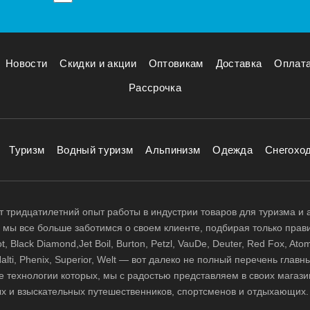
Новости
Скидки и акции
Оптовикам
Доставка
Оплат
Рассрочка
Туризм
Водный туризм
Альпинизм
Одежда
Снегохо
 тридцатилетний опыт работы в индустрии товаров для туризма и 
д, мы все больше заботимся о своем клиенте, подбирая только прав
 Black Diamond,Jet Boil, Burton, Petzl, VauDe, Deuter, Red Fox, Atom
 Halti, Phenix, Superior, Welt — вот далеко не полный перечень глав
е технологии которых, мы с радостью представляем в своих магази
х и взыскательных путешественников, спортсменов и отдыхающих.