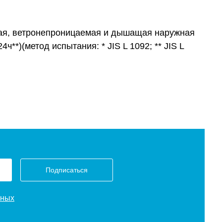
, ветронепроницаемая и дышащая наружная
ч**)(метод испытания: * JIS L 1092; ** JIS L
Подписаться
нных