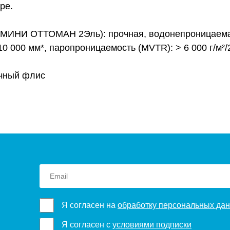
ре.
ИНИ ОТТОМАН 2Эль): прочная, водонепроницаемая
0 000 мм*, паропроницаемость (MVTR): > 6 000 г/м²/24
ечный флис
Я согласен на
обработку персональных да
Я согласен с
условиями подписки