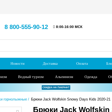
8 800-555-90-12
8:00-16:00 МСК
Новости
Доставка
Оплата
Бло
ризм
Водный туризм
Альпинизм
Одежда
О
СКИДКА НА ПАКРАФТ
и горнолыжные
Брюки Jack Wolfskin Snowy Days Kids 2020-21
Брюки Jack Wolfskin