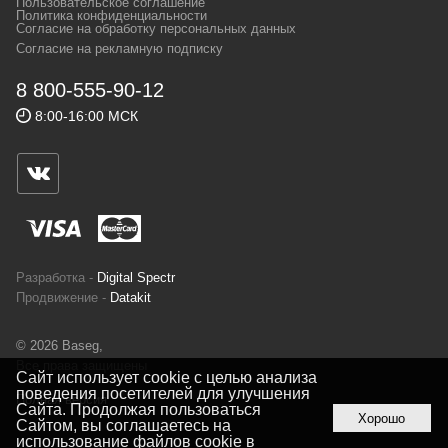
Пользовательское соглашение
и взыскательных путешественников,
Политика конфиденциальности
Согласие на обработку персональных данных
спортсменов и отдыхающих.
Согласие на рекламную подписку
Реквизиты:
ИП Заковырин Виктор
8 800-555-90-12
Геннадьевич
8:00-16:00 МСК
ИНН 590300057023 ОГРН 304590319000121
Почтовый адрес: 614000, г.Пермь,
ул.Советская, 25, магазин Басег.
Тел./факс (342) 2101242
Разработка -
Digital Spectr
Продвижение -
Datakit
© 2026 Baseg,
Все права защищены
Сайт использует cookie с целью анализа
поведения посетителей для улучшения
Полная версия
Сайта. Продолжая пользоваться
Хорошо
Сайтом, вы соглашаетесь на
использование файлов cookie в