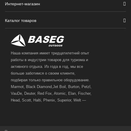
Интернет-магазин
Каталог товаров
Наша компания имеет тридцатилетний опыт
работы в индустрии товаров для туризма и
активного отдыха. Из года в год, мы все
больше заботимся о своем клиенте,
подбирая только правильное оборудование.
Marmot, Black Diamond,Jet Boil, Burton, Petzl,
VauDe, Deuter, Red Fox, Atomic, Elan, Fischer,
Head, Scott, Halti, Phenix, Superior, Welt —
вот далеко не полный перечень главных
наших партнеров, передовые технологии
которых, мы с радостью представляем в
своих магазинах для самых требовательных