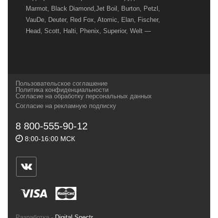
Marmot, Black Diamond,Jet Boil, Burton, Petzl,
VauDe, Deuter, Red Fox, Atomic, Elan, Fischer,
Head, Scott, Halti, Phenix, Superior, Welt —
вот далеко не полный перечень главных
наших партнеров, передовые технологии
которых, мы с радостью представляем в
своих магазинах для самых требовательных
Пользовательское соглашение
и взыскательных путешественников,
Политика конфиденциальности
Согласие на обработку персональных данных
спортсменов и отдыхающих.
Согласие на рекламную подписку
Реквизиты:
ИП Заковырин Виктор
8 800-555-90-12
Геннадьевич
8:00-16:00 МСК
ИНН 590300057023 ОГРН 304590319000121
Почтовый адрес: 614000, г.Пермь,
ул.Советская, 25, магазин Басег.
Тел./факс (342) 2101242
Разработка -
Digital Spectr