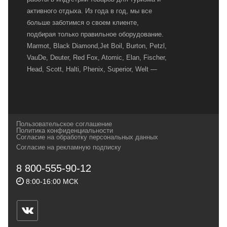
активного отдыха. Из года в год, мы все
больше заботимся о своем клиенте,
подбирая только правильное оборудование.
Marmot, Black Diamond,Jet Boil, Burton, Petzl,
VauDe, Deuter, Red Fox, Atomic, Elan, Fischer,
Head, Scott, Halti, Phenix, Superior, Welt —
вот далеко не полный перечень главных
наших партнеров, передовые технологии
которых, мы с радостью представляем в
своих магазинах для самых требовательных
Пользовательское соглашение
и взыскательных путешественников,
Политика конфиденциальности
Согласие на обработку персональных данных
спортсменов и отдыхающих.
Согласие на рекламную подписку
Реквизиты:
ИП Заковырин Виктор
8 800-555-90-12
Геннадьевич
8:00-16:00 МСК
ИНН 590300057023 ОГРН 304590319000121
Почтовый адрес: 614000, г.Пермь,
ул.Советская, 25, магазин Басег.
Тел./факс (342) 2101242