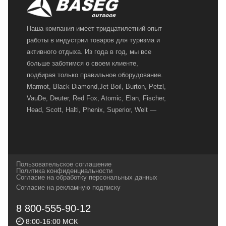
Наша компания имеет тридцатилетний опыт
работы в индустрии товаров для туризма и
активного отдыха. Из года в год, мы все
больше заботимся о своем клиенте,
подбирая только правильное оборудование.
Marmot, Black Diamond,Jet Boil, Burton, Petzl,
VauDe, Deuter, Red Fox, Atomic, Elan, Fischer,
Head, Scott, Halti, Phenix, Superior, Welt —
вот далеко не полный перечень главных
наших партнеров, передовые технологии
которых, мы с радостью представляем в
своих магазинах для самых требовательных
Пользовательское соглашение
и взыскательных путешественников,
Политика конфиденциальности
Согласие на обработку персональных данных
спортсменов и отдыхающих.
Согласие на рекламную подписку
Реквизиты:
ИП Заковырин Виктор
8 800-555-90-12
Геннадьевич
8:00-16:00 МСК
ИНН 590300057023 ОГРН 304590319000121