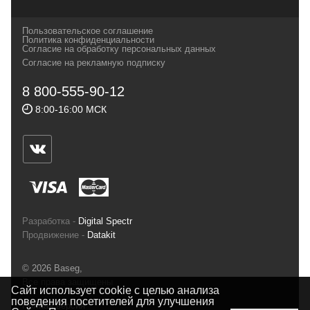
которых, мы с радостью представляем в
своих магазинах для самых требовательных
Пользовательское соглашение
и взыскательных путешественников,
Политика конфиденциальности
Согласие на обработку персональных данных
спортсменов и отдыхающих.
Согласие на рекламную подписку
Реквизиты:
ИП Заковырин Виктор
8 800-555-90-12
Геннадьевич
8:00-16:00 МСК
ИНН 590300057023 ОГРН 304590319000121
Почтовый адрес: 614000, г.Пермь,
ул.Советская, 25, магазин Басег.
Тел./факс (342) 2101242
Разработка -
Digital Spectr
Продвижение -
Datakit
© 2026 Baseg,
Все права защищены
Сайт использует cookie с целью анализа
поведения посетителей для улучшения
Полная версия