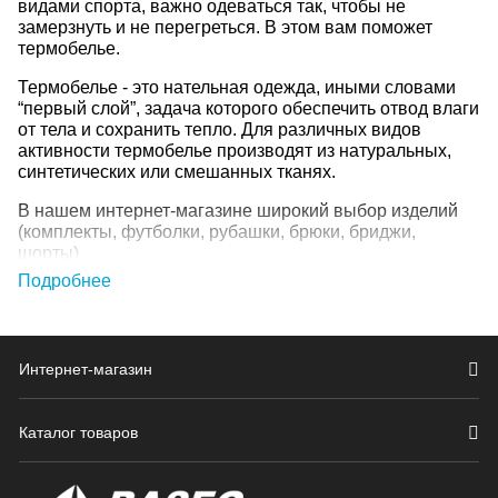
видами спорта, важно одеваться так, чтобы не
замерзнуть и не перегреться. В этом вам поможет
термобелье.
Термобелье - это нательная одежда, иными словами
“первый слой”, задача которого обеспечить отвод влаги
от тела и сохранить тепло. Для различных видов
активности термобелье производят из натуральных,
синтетических или смешанных тканях.
В нашем интернет-магазине широкий выбор изделий
(комплекты, футболки, рубашки, брюки, бриджи,
шорты).
Подробнее
Как правильно подобрать
Термобелье должно быть облегать тело.
Интернет-магазин
В остальном же необходимо отталкивать от 3
факторов: температура воздуха, интенсивность
нагрузки и индивидуальное восприятие тепла или
Каталог товаров
холода.
Можно выделить несколько видов белья по типу