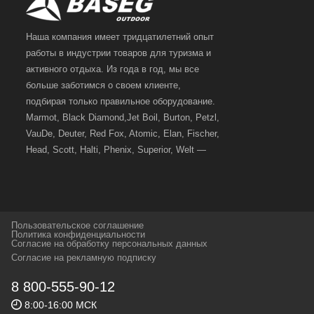
активности:
Белье для активных нагрузок - холодное белье, как
Наша компания имеет тридцатилетний опыт
правило сделано из синтетических материалов
работы в индустрии товаров для туризма и
Белье для средний нагрузок или меняющихся
активного отдыха. Из года в год, мы все
условий - средне-теплое белье из смешанных
больше заботимся о своем клиенте,
материалов.
подбирая только правильное оборудование.
Marmot, Black Diamond,Jet Boil, Burton, Petzl,
Белье для пассивных нагрузок или холодных
температур - теплое белье, сделанное из
VauDe, Deuter, Red Fox, Atomic, Elan, Fischer,
натуральных (шерсть) или смешанных матер
Head, Scott, Halti, Phenix, Superior, Welt —
вот далеко не полный перечень главных
иалов.
наших партнеров, передовые технологии
На бирках термобелья есть полная информация, из
которых, мы с радостью представляем в
какого материала оно изготовлено и для каких целей
своих магазинах для самых требовательных
предназначено. Главное при покупке – подобрать
Пользовательское соглашение
и взыскательных путешественников,
правильный размер изделия. Оно должно плотно
Политика конфиденциальности
Согласие на обработку персональных данных
спортсменов и отдыхающих.
облегать тело, но не стеснять движения.
Согласие на рекламную подписку
Мы предлагаем термобелье по доступным ценам из
Реквизиты:
ИП Заковырин Виктор
8 800-555-90-12
качественных материалов. Купить термобелье в Перми
Геннадьевич
вы можете в нашем магазине на 25 Октября д.8 или
8:00-16:00 МСК
ИНН 590300057023 ОГРН 304590319000121
заказать на сайте.