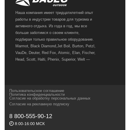
Наша компания имеет тридцатилетний опыт
работы в индустрии товаров для туризма и
активного отдыха. Из года в год, мы все
больше заботимся о своем клиенте,
подбирая только правильное оборудование.
Marmot, Black Diamond,Jet Boil, Burton, Petzl,
VauDe, Deuter, Red Fox, Atomic, Elan, Fischer,
Head, Scott, Halti, Phenix, Superior, Welt —
вот далеко не полный перечень главных
наших партнеров, передовые технологии
которых, мы с радостью представляем в
своих магазинах для самых требовательных
Пользовательское соглашение
и взыскательных путешественников,
Политика конфиденциальности
Согласие на обработку персональных данных
спортсменов и отдыхающих.
Согласие на рекламную подписку
Реквизиты:
ИП Заковырин Виктор
8 800-555-90-12
Геннадьевич
8:00-16:00 МСК
ИНН 590300057023 ОГРН 304590319000121