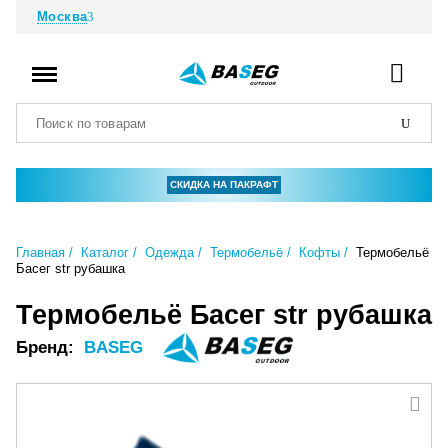
Москва
СКИДКА НА ПАКРАФТ
Главная
Каталог
Одежда
Термобельё
Кофты
Термобельё
Басег str рубашка
Термобельё Басег str рубашка
Бренд:
BASEG