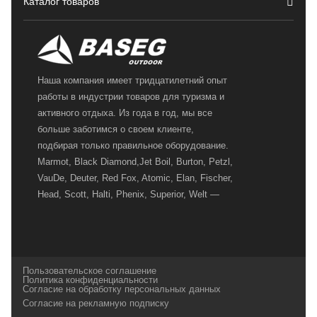
Каталог товаров
Наша компания имеет тридцатилетний опыт
работы в индустрии товаров для туризма и
активного отдыха. Из года в год, мы все
больше заботимся о своем клиенте,
подбирая только правильное оборудование.
Marmot, Black Diamond,Jet Boil, Burton, Petzl,
VauDe, Deuter, Red Fox, Atomic, Elan, Fischer,
Head, Scott, Halti, Phenix, Superior, Welt —
вот далеко не полный перечень главных
наших партнеров, передовые технологии
которых, мы с радостью представляем в
своих магазинах для самых требовательных
Пользовательское соглашение
и взыскательных путешественников,
Политика конфиденциальности
Согласие на обработку персональных данных
спортсменов и отдыхающих.
Согласие на рекламную подписку