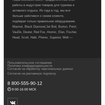
работы в индустрии товаров для туризма и
активного отдыха. Из года в год, мы все
больше заботимся о своем клиенте,
подбирая только правильное оборудование.
Marmot, Black Diamond,Jet Boil, Burton, Petzl,
VauDe, Deuter, Red Fox, Atomic, Elan, Fischer,
Head, Scott, Halti, Phenix, Superior, Welt —
вот далеко не полный перечень главных
наших партнеров, передовые технологии
которых, мы с радостью представляем в
своих магазинах для самых требовательных
Пользовательское соглашение
и взыскательных путешественников,
Политика конфиденциальности
Согласие на обработку персональных данных
спортсменов и отдыхающих.
Согласие на рекламную подписку
Реквизиты:
ИП Заковырин Виктор
8 800-555-90-12
Геннадьевич
8:00-16:00 МСК
ИНН 590300057023 ОГРН 304590319000121
Почтовый адрес: 614000, г.Пермь,
ул.Советская, 25, магазин Басег.