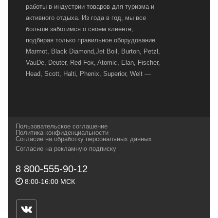
работы в индустрии товаров для туризма и
активного отдыха. Из года в год, мы все
больше заботимся о своем клиенте,
подбирая только правильное оборудование.
Marmot, Black Diamond,Jet Boil, Burton, Petzl,
VauDe, Deuter, Red Fox, Atomic, Elan, Fischer,
Head, Scott, Halti, Phenix, Superior, Welt —
вот далеко не полный перечень главных
наших партнеров, передовые технологии
которых, мы с радостью представляем в
своих магазинах для самых требовательных
Пользовательское соглашение
и взыскательных путешественников,
Политика конфиденциальности
Согласие на обработку персональных данных
спортсменов и отдыхающих.
Согласие на рекламную подписку
Реквизиты:
ИП Заковырин Виктор
8 800-555-90-12
Геннадьевич
8:00-16:00 МСК
ИНН 590300057023 ОГРН 304590319000121
Почтовый адрес: 614000, г.Пермь,
ул.Советская, 25, магазин Басег.