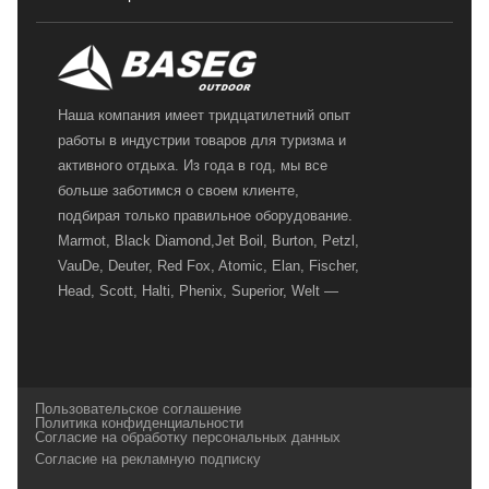
Наша компания имеет тридцатилетний опыт
работы в индустрии товаров для туризма и
активного отдыха. Из года в год, мы все
больше заботимся о своем клиенте,
подбирая только правильное оборудование.
Marmot, Black Diamond,Jet Boil, Burton, Petzl,
VauDe, Deuter, Red Fox, Atomic, Elan, Fischer,
Head, Scott, Halti, Phenix, Superior, Welt —
вот далеко не полный перечень главных
наших партнеров, передовые технологии
которых, мы с радостью представляем в
своих магазинах для самых требовательных
Пользовательское соглашение
и взыскательных путешественников,
Политика конфиденциальности
Согласие на обработку персональных данных
спортсменов и отдыхающих.
Согласие на рекламную подписку