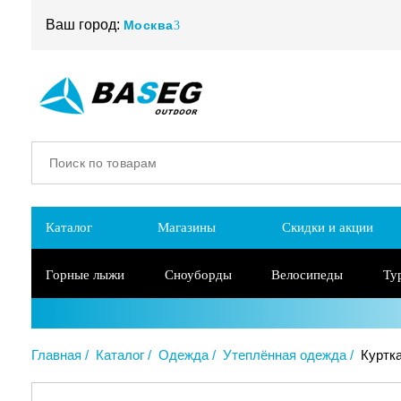
Ваш город:
Москва
Каталог
Магазины
Скидки и акции
Горные лыжи
Сноуборды
Велосипеды
Ту
Главная
Каталог
Одежда
Утеплённая одежда
Куртка