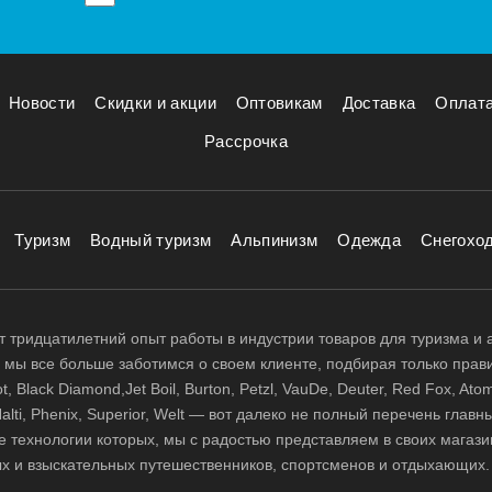
Новости
Скидки и акции
Оптовикам
Доставка
Оплат
Рассрочка
Туризм
Водный туризм
Альпинизм
Одежда
Снегохо
 тридцатилетний опыт работы в индустрии товаров для туризма и 
д, мы все больше заботимся о своем клиенте, подбирая только прав
 Black Diamond,Jet Boil, Burton, Petzl, VauDe, Deuter, Red Fox, Atom
 Halti, Phenix, Superior, Welt — вот далеко не полный перечень глав
е технологии которых, мы с радостью представляем в своих магази
х и взыскательных путешественников, спортсменов и отдыхающих.