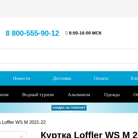
8 800-555-90-12
8:00-16:00 МСК
Новости
Доставка
Оплата
Бло
ризм
Водный туризм
Альпинизм
Одежда
О
СКИДКА НА ПАКРАФТ
 Loffler WS M 2021-22
Куртка Loffler WS M 