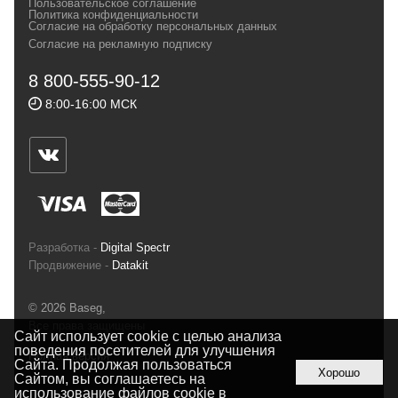
Пользовательское соглашение
и взыскательных путешественников,
Политика конфиденциальности
Согласие на обработку персональных данных
спортсменов и отдыхающих.
Согласие на рекламную подписку
Реквизиты:
ИП Заковырин Виктор
8 800-555-90-12
Геннадьевич
8:00-16:00 МСК
ИНН 590300057023 ОГРН 304590319000121
Почтовый адрес: 614000, г.Пермь,
ул.Советская, 25, магазин Басег.
Тел./факс (342) 2101242
Разработка -
Digital Spectr
Продвижение -
Datakit
© 2026 Baseg,
Все права защищены
Сайт использует cookie с целью анализа
поведения посетителей для улучшения
Полная версия
Сайта. Продолжая пользоваться
Хорошо
Сайтом, вы соглашаетесь на
использование файлов cookie в