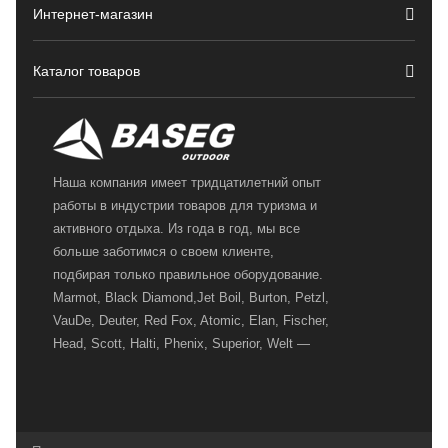
Интернет-магазин
Каталог товаров
Наша компания имеет тридцатилетний опыт
работы в индустрии товаров для туризма и
активного отдыха. Из года в год, мы все
больше заботимся о своем клиенте,
подбирая только правильное оборудование.
Marmot, Black Diamond,Jet Boil, Burton, Petzl,
VauDe, Deuter, Red Fox, Atomic, Elan, Fischer,
Head, Scott, Halti, Phenix, Superior, Welt —
вот далеко не полный перечень главных
наших партнеров, передовые технологии
которых, мы с радостью представляем в
своих магазинах для самых требовательных