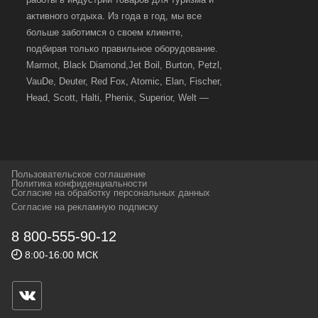
активного отдыха. Из года в год, мы все
больше заботимся о своем клиенте,
подбирая только правильное оборудование.
Marmot, Black Diamond,Jet Boil, Burton, Petzl,
VauDe, Deuter, Red Fox, Atomic, Elan, Fischer,
Head, Scott, Halti, Phenix, Superior, Welt —
вот далеко не полный перечень главных
наших партнеров, передовые технологии
которых, мы с радостью представляем в
своих магазинах для самых требовательных
Пользовательское соглашение
и взыскательных путешественников,
Политика конфиденциальности
Согласие на обработку персональных данных
спортсменов и отдыхающих.
Согласие на рекламную подписку
Реквизиты:
ИП Заковырин Виктор
8 800-555-90-12
Геннадьевич
8:00-16:00 МСК
ИНН 590300057023 ОГРН 304590319000121
Почтовый адрес: 614000, г.Пермь,
ул.Советская, 25, магазин Басег.
Тел./факс (342) 2101242