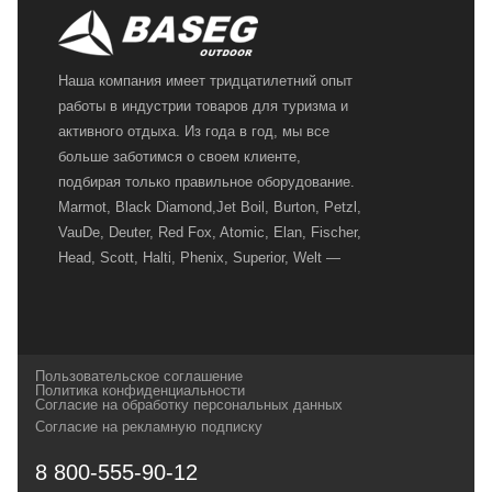
Наша компания имеет тридцатилетний опыт
работы в индустрии товаров для туризма и
активного отдыха. Из года в год, мы все
больше заботимся о своем клиенте,
подбирая только правильное оборудование.
Marmot, Black Diamond,Jet Boil, Burton, Petzl,
VauDe, Deuter, Red Fox, Atomic, Elan, Fischer,
Head, Scott, Halti, Phenix, Superior, Welt —
вот далеко не полный перечень главных
наших партнеров, передовые технологии
которых, мы с радостью представляем в
своих магазинах для самых требовательных
Пользовательское соглашение
и взыскательных путешественников,
Политика конфиденциальности
Согласие на обработку персональных данных
спортсменов и отдыхающих.
Согласие на рекламную подписку
Реквизиты:
ИП Заковырин Виктор
8 800-555-90-12
Геннадьевич