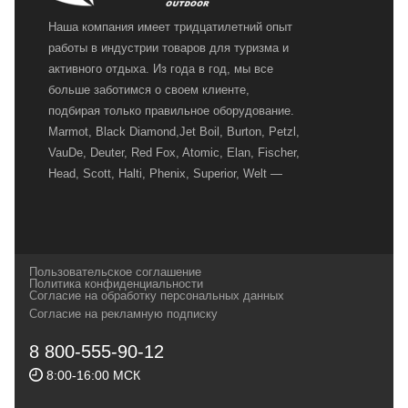
Наша компания имеет тридцатилетний опыт
работы в индустрии товаров для туризма и
активного отдыха. Из года в год, мы все
больше заботимся о своем клиенте,
подбирая только правильное оборудование.
Marmot, Black Diamond,Jet Boil, Burton, Petzl,
VauDe, Deuter, Red Fox, Atomic, Elan, Fischer,
Head, Scott, Halti, Phenix, Superior, Welt —
вот далеко не полный перечень главных
наших партнеров, передовые технологии
которых, мы с радостью представляем в
своих магазинах для самых требовательных
Пользовательское соглашение
и взыскательных путешественников,
Политика конфиденциальности
Согласие на обработку персональных данных
спортсменов и отдыхающих.
Согласие на рекламную подписку
Реквизиты:
ИП Заковырин Виктор
8 800-555-90-12
Геннадьевич
8:00-16:00 МСК
ИНН 590300057023 ОГРН 304590319000121
Почтовый адрес: 614000, г.Пермь,