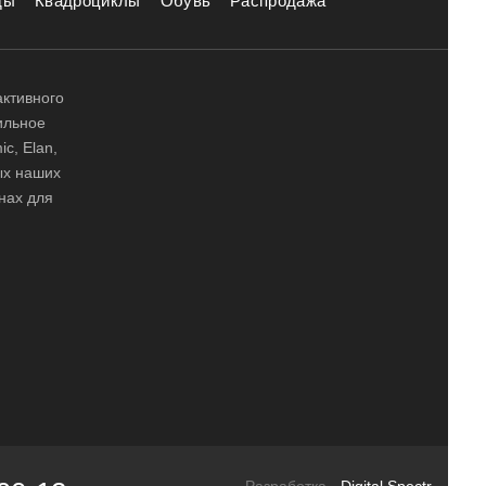
ды
Квадроциклы
Обувь
Распродажа
активного
ильное
ic, Elan,
ных наших
нах для