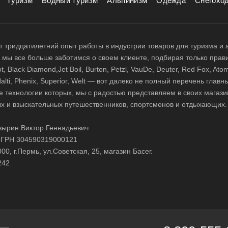
Туризм
Водный туризм
Альпинизм
Одежда
Снегохо
 тридцатилетний опыт работы в индустрии товаров для туризма и 
д, мы все больше заботимся о своем клиенте, подбирая только прав
 Black Diamond,Jet Boil, Burton, Petzl, VauDe, Deuter, Red Fox, Atom
 Halti, Phenix, Superior, Welt — вот далеко не полный перечень глав
е технологии которых, мы с радостью представляем в своих магази
х и взыскательных путешественников, спортсменов и отдыхающих.
ырин Виктор Геннадьевич
ГРН 304590319000121
0, г.Пермь, ул.Советская, 25, магазин Басег.
242