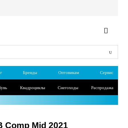
г
Бренды
Оптовикам
Сервис
бувь
Квадроциклы
Снегоходы
Распродажа
B Comp Mid 2021