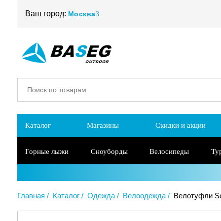
Ваш город:
Москва
Каталог
Магазины
Скидки и акции
Горные лыжи
Сноуборды
Велосипеды
Ту
Главная
Каталог
Одежда
Велоодежда
Велотуфли Sc