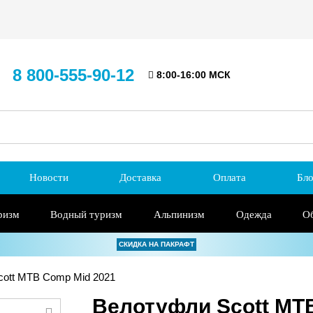
8 800-555-90-12
8:00-16:00 МСК
Новости
Доставка
Оплата
Бло
ризм
Водный туризм
Альпинизм
Одежда
О
СКИДКА НА ПАКРАФТ
ott MTB Comp Mid 2021
Велотуфли Scott MT