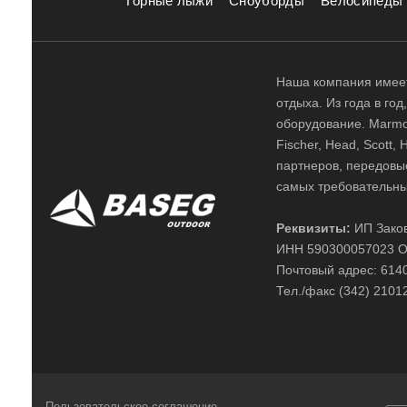
Горные лыжи
Сноуборды
Велосипеды
Наша компания имеет
отдыха. Из года в го
оборудование. Marmot,
Fischer, Head, Scott,
партнеров, передовы
самых требовательны
Реквизиты:
ИП Заков
ИНН 590300057023 О
Почтовый адрес: 61400
Тел./факс (342) 2101
Пользовательское соглашение