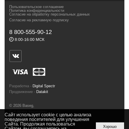
своих магазинах для самых требовательных
Пользовательское соглашение
и взыскательных путешественников,
Политика конфиденциальности
Согласие на обработку персональных данных
спортсменов и отдыхающих.
Согласие на рекламную подписку
Реквизиты:
ИП Заковырин Виктор
8 800-555-90-12
Геннадьевич
8:00-16:00 МСК
ИНН 590300057023 ОГРН 304590319000121
Почтовый адрес: 614000, г.Пермь,
ул.Советская, 25, магазин Басег.
Тел./факс (342) 2101242
Разработка -
Digital Spectr
Продвижение -
Datakit
© 2026 Baseg,
Все права защищены
Сайт использует cookie с целью анализа
поведения посетителей для улучшения
Полная версия
Сайта. Продолжая пользоваться
Хорошо
Сайтом, вы соглашаетесь на