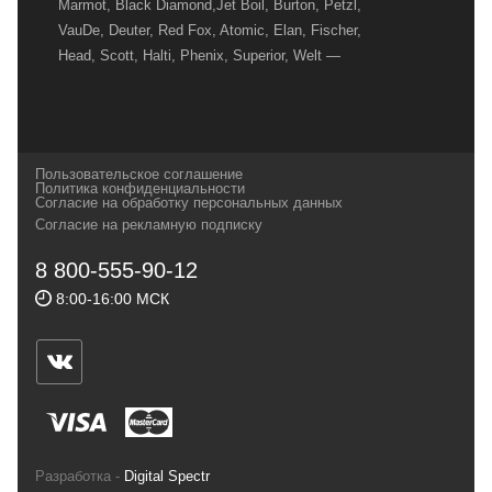
Marmot, Black Diamond,Jet Boil, Burton, Petzl,
VauDe, Deuter, Red Fox, Atomic, Elan, Fischer,
Head, Scott, Halti, Phenix, Superior, Welt —
вот далеко не полный перечень главных
наших партнеров, передовые технологии
которых, мы с радостью представляем в
своих магазинах для самых требовательных
Пользовательское соглашение
и взыскательных путешественников,
Политика конфиденциальности
Согласие на обработку персональных данных
спортсменов и отдыхающих.
Согласие на рекламную подписку
Реквизиты:
ИП Заковырин Виктор
8 800-555-90-12
Геннадьевич
8:00-16:00 МСК
ИНН 590300057023 ОГРН 304590319000121
Почтовый адрес: 614000, г.Пермь,
ул.Советская, 25, магазин Басег.
Тел./факс (342) 2101242
Разработка -
Digital Spectr