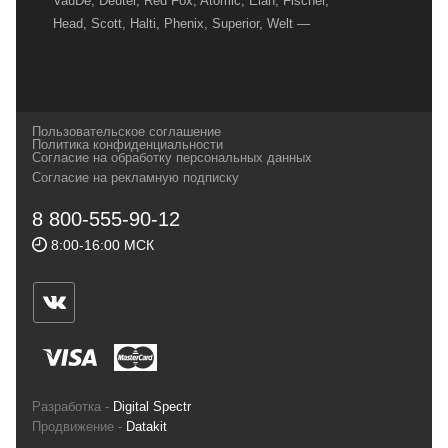
VauDe, Deuter, Red Fox, Atomic, Elan, Fischer,
Head, Scott, Halti, Phenix, Superior, Welt —
вот далеко не полный перечень главных
наших партнеров, передовые технологии
которых, мы с радостью представляем в
своих магазинах для самых требовательных
Пользовательское соглашение
и взыскательных путешественников,
Политика конфиденциальности
Согласие на обработку персональных данных
спортсменов и отдыхающих.
Согласие на рекламную подписку
Реквизиты:
ИП Заковырин Виктор
8 800-555-90-12
Геннадьевич
8:00-16:00 МСК
ИНН 590300057023 ОГРН 304590319000121
Почтовый адрес: 614000, г.Пермь,
ул.Советская, 25, магазин Басег.
Тел./факс (342) 2101242
Разработка -
Digital Spectr
Продвижение -
Datakit