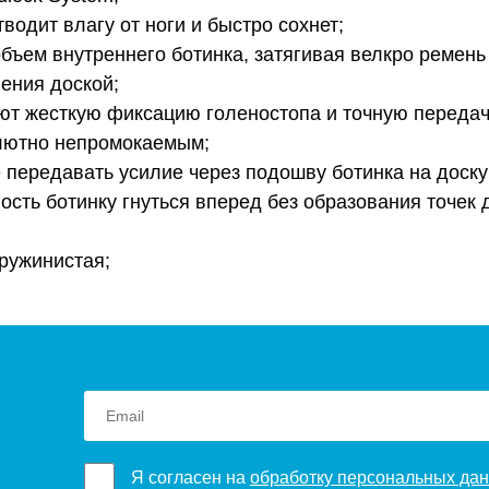
водит влагу от ноги и быстро сохнет;
объем внутреннего ботинка, затягивая велкро ремен
ления доской;
ют жесткую фиксацию голеностопа и точную передачу
олютно непромокаемым;
 передавать усилие через подошву ботинка на доску
ость ботинку гнуться вперед без образования точек 
пружинистая;
Я согласен на
обработку персональных да