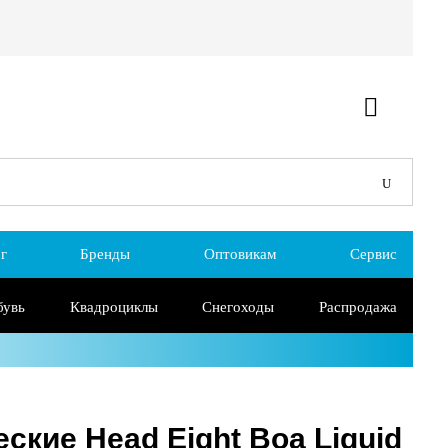
г
Бренды
Оптовикам
Сервис
бувь
Квадроциклы
Снегоходы
Распродажа
ские Head Eight Boa Liquid