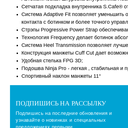
Сетчатая подкладка внутренника S.Cafe® от
Система Adaptive Fit позволяет уменьшить 
контакта с ботинком и более точного управ
Стрэпы Progressive Power Strap обеспечива
Технология Frequency делает ботинок абс
Система Heel Transmission позволяет лучше
Конструкция манжеты Cuff Cut дает возможн
Удобная стелька FPG 3D;
Подошва Ninja Pro - легкая , стабильная и 
Спортивный наклон манжеты 11°
ПОДПИШИСЬ НА РАССЫЛКУ
Подпишись на последние обновления и
узнавайте о новинках и специальных
предложениях первыми.