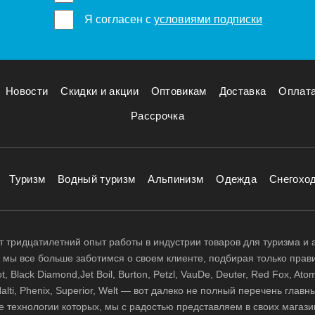
Я согласен с
условиями подписки
Новости
Скидки и акции
Оптовикам
Доставка
Оплат
Рассрочка
Туризм
Водный туризм
Альпинизм
Одежда
Снегохо
 тридцатилетний опыт работы в индустрии товаров для туризма и 
д, мы все больше заботимся о своем клиенте, подбирая только прав
 Black Diamond,Jet Boil, Burton, Petzl, VauDe, Deuter, Red Fox, Atom
 Halti, Phenix, Superior, Welt — вот далеко не полный перечень глав
е технологии которых, мы с радостью представляем в своих магази