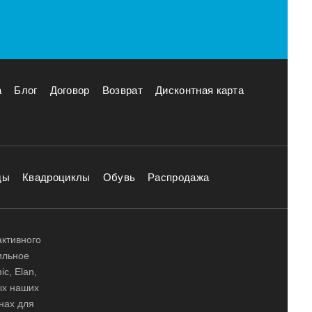
а
Блог
Договор
Возврат
Дисконтная карта
ды
Квадроциклы
Обувь
Распродажа
активного
ильное
ic, Elan,
ных наших
нах для