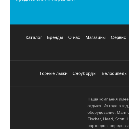
Каталог
Бренды
О нас
Магазины
Сервис
Горные лыжи
Сноуборды
Велосипеды
Наша компания имеет
отдыха. Из года в го
оборудование. Marmot,
Fischer, Head, Scott,
партнеров, передовы