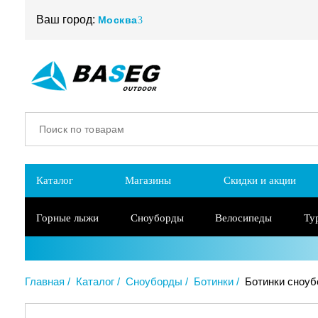
Ваш город:
Москва
Каталог
Магазины
Скидки и акции
Горные лыжи
Сноуборды
Велосипеды
Ту
Главная
Каталог
Сноуборды
Ботинки
Ботинки сноубо