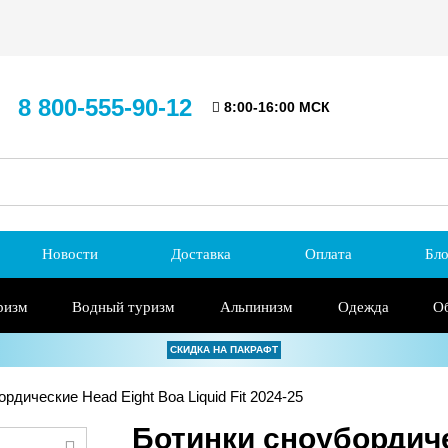
8 800-555-90-12
8:00-16:00 МСК
Новости
Доставка
Оплата
Бло
ризм
Водный туризм
Альпинизм
Одежда
О
СКИДКА НА ПАКРАФТ
рдические Head Eight Boa Liquid Fit 2024-25
Ботинки сноубордиче