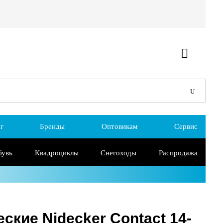
г
Бренды
Оптовикам
Сервис
бувь
Квадроциклы
Снегоходы
Распродажа
ские Nidecker Contact 14-