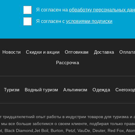
Я согласен на
обработку персональных да
Я согласен с
условиями подписки
Новости
Скидки и акции
Оптовикам
Доставка
Оплат
Рассрочка
Туризм
Водный туризм
Альпинизм
Одежда
Снегохо
 тридцатилетний опыт работы в индустрии товаров для туризма и 
д, мы все больше заботимся о своем клиенте, подбирая только прав
 Black Diamond,Jet Boil, Burton, Petzl, VauDe, Deuter, Red Fox, Atom