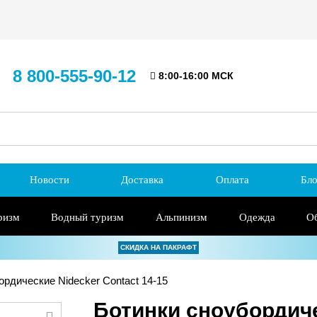
8 800-555-90-12
8:00-16:00 МСК
Новости
Доставка
Оплата
Бло
ризм
Водный туризм
Альпинизм
Одежда
О
СКИДКА НА ПАКРАФТ
рдические Nidecker Contact 14-15
Ботинки сноубордиче