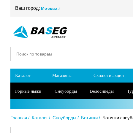
Ваш город:
Москва
Каталог
Магазины
Скидки и акции
Горные лыжи
Сноуборды
Велосипеды
Ту
Главная
Каталог
Сноуборды
Ботинки
Ботинки сноубо