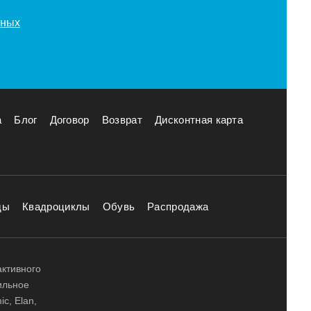
нных
а
Блог
Договор
Возврат
Дисконтная карта
ды
Квадроциклы
Обувь
Распродажа
активного
ильное
ic, Elan,