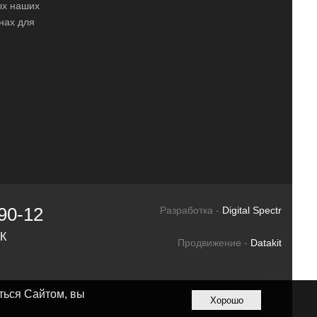
ных наших
нах для
90-12
Разработка -
Digital Spectr
СК
Продвижение -
Datakit
ться Сайтом, вы
Хорошо