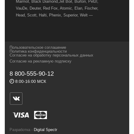
Marmot, Black Diamond,Jet Boil, Burton, Petzl,
VauDe, Deuter, Red Fox, Atomic, Elan, Fischer,
Head, Scott, Halti, Phenix, Superior, Welt —
вот далеко не полный перечень главных
наших партнеров, передовые технологии
которых, мы с радостью представляем в
своих магазинах для самых требовательных
Пользовательское соглашение
и взыскательных путешественников,
Политика конфиденциальности
Согласие на обработку персональных данных
спортсменов и отдыхающих.
Согласие на рекламную подписку
Реквизиты:
ИП Заковырин Виктор
8 800-555-90-12
Геннадьевич
8:00-16:00 МСК
ИНН 590300057023 ОГРН 304590319000121
Почтовый адрес: 614000, г.Пермь,
ул.Советская, 25, магазин Басег.
Тел./факс (342) 2101242
Разработка -
Digital Spectr