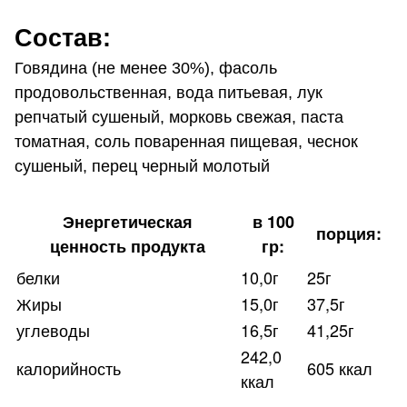
Состав:
Говядина (не менее 30%), фасоль
продовольственная, вода питьевая, лук
репчатый сушеный, морковь свежая, паста
томатная, соль поваренная пищевая, чеснок
сушеный, перец черный молотый
Энергетическая
в 100
порция:
ценность продукта
гр:
белки
10,0г
25г
Жиры
15,0г
37,5г
углеводы
16,5г
41,25г
242,0
калорийность
605 ккал
ккал