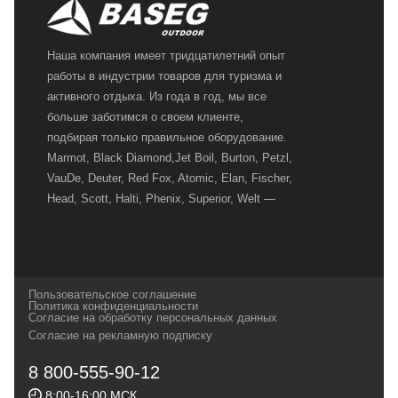
Наша компания имеет тридцатилетний опыт
работы в индустрии товаров для туризма и
активного отдыха. Из года в год, мы все
больше заботимся о своем клиенте,
подбирая только правильное оборудование.
Marmot, Black Diamond,Jet Boil, Burton, Petzl,
VauDe, Deuter, Red Fox, Atomic, Elan, Fischer,
Head, Scott, Halti, Phenix, Superior, Welt —
вот далеко не полный перечень главных
наших партнеров, передовые технологии
которых, мы с радостью представляем в
своих магазинах для самых требовательных
Пользовательское соглашение
и взыскательных путешественников,
Политика конфиденциальности
Согласие на обработку персональных данных
спортсменов и отдыхающих.
Согласие на рекламную подписку
Реквизиты:
ИП Заковырин Виктор
8 800-555-90-12
Геннадьевич
8:00-16:00 МСК