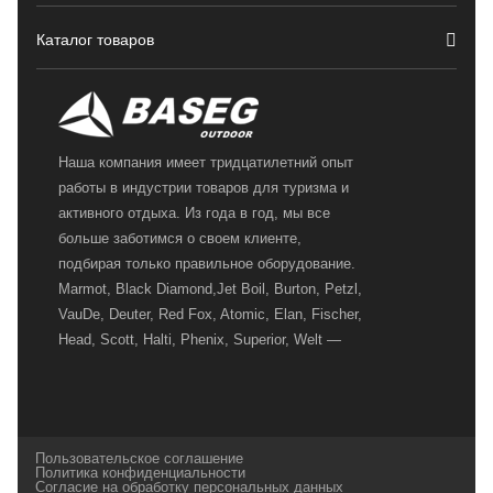
Каталог товаров
Наша компания имеет тридцатилетний опыт
работы в индустрии товаров для туризма и
активного отдыха. Из года в год, мы все
больше заботимся о своем клиенте,
подбирая только правильное оборудование.
Marmot, Black Diamond,Jet Boil, Burton, Petzl,
VauDe, Deuter, Red Fox, Atomic, Elan, Fischer,
Head, Scott, Halti, Phenix, Superior, Welt —
вот далеко не полный перечень главных
наших партнеров, передовые технологии
которых, мы с радостью представляем в
своих магазинах для самых требовательных
Пользовательское соглашение
и взыскательных путешественников,
Политика конфиденциальности
Согласие на обработку персональных данных
спортсменов и отдыхающих.