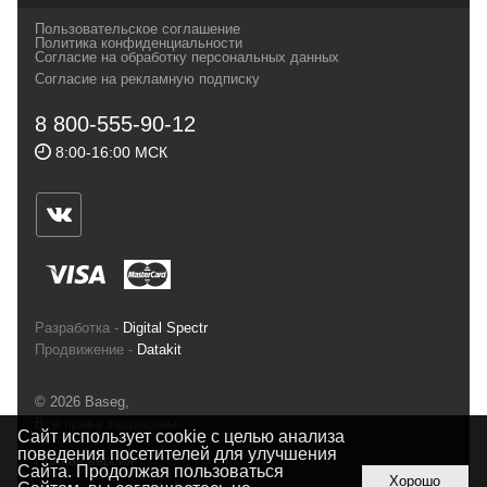
своих магазинах для самых требовательных
Пользовательское соглашение
и взыскательных путешественников,
Политика конфиденциальности
Согласие на обработку персональных данных
спортсменов и отдыхающих.
Согласие на рекламную подписку
Реквизиты:
ИП Заковырин Виктор
8 800-555-90-12
Геннадьевич
8:00-16:00 МСК
ИНН 590300057023 ОГРН 304590319000121
Почтовый адрес: 614000, г.Пермь,
ул.Советская, 25, магазин Басег.
Тел./факс (342) 2101242
Разработка -
Digital Spectr
Продвижение -
Datakit
© 2026 Baseg,
Все права защищены
Сайт использует cookie с целью анализа
поведения посетителей для улучшения
Полная версия
Сайта. Продолжая пользоваться
Хорошо