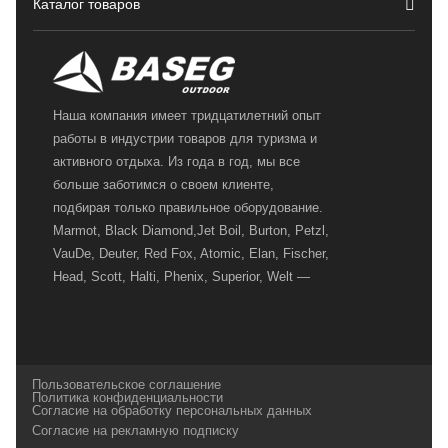
Каталог товаров
Наша компания имеет тридцатилетний опыт
работы в индустрии товаров для туризма и
активного отдыха. Из года в год, мы все
больше заботимся о своем клиенте,
подбирая только правильное оборудование.
Marmot, Black Diamond,Jet Boil, Burton, Petzl,
VauDe, Deuter, Red Fox, Atomic, Elan, Fischer,
Head, Scott, Halti, Phenix, Superior, Welt —
вот далеко не полный перечень главных
наших партнеров, передовые технологии
которых, мы с радостью представляем в
своих магазинах для самых требовательных
Пользовательское соглашение
и взыскательных путешественников,
Политика конфиденциальности
Согласие на обработку персональных данных
спортсменов и отдыхающих.
Согласие на рекламную подписку