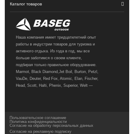
Каталог товаров
Наша компания имеет тридцатилетний опыт
работы в индустрии товаров для туризма и
активного отдыха. Из года в год, мы все
больше заботимся о своем клиенте,
подбирая только правильное оборудование.
Marmot, Black Diamond,Jet Boil, Burton, Petzl,
VauDe, Deuter, Red Fox, Atomic, Elan, Fischer,
Head, Scott, Halti, Phenix, Superior, Welt —
вот далеко не полный перечень главных
наших партнеров, передовые технологии
которых, мы с радостью представляем в
своих магазинах для самых требовательных
Пользовательское соглашение
и взыскательных путешественников,
Политика конфиденциальности
Согласие на обработку персональных данных
спортсменов и отдыхающих.
Согласие на рекламную подписку