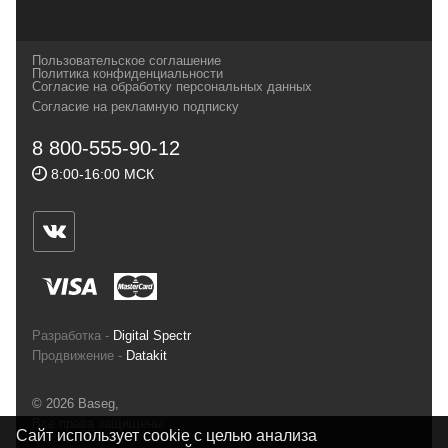
которых, мы с радостью представляем в
своих магазинах для самых требовательных
Пользовательское соглашение
и взыскательных путешественников,
Политика конфиденциальности
Согласие на обработку персональных данных
спортсменов и отдыхающих.
Согласие на рекламную подписку
Реквизиты:
ИП Заковырин Виктор
8 800-555-90-12
Геннадьевич
8:00-16:00 МСК
ИНН 590300057023 ОГРН 304590319000121
Почтовый адрес: 614000, г.Пермь,
ул.Советская, 25, магазин Басег.
Тел./факс (342) 2101242
Разработка -
Digital Spectr
Продвижение -
Datakit
© 2026 Baseg,
Все права защищены
Сайт использует cookie с целью анализа