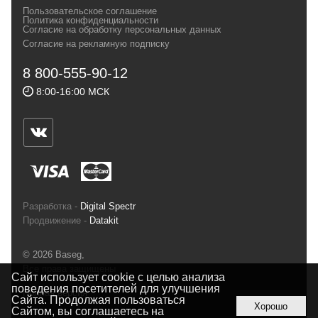
Пользовательское соглашение
и взыскательных путешественников,
Политика конфиденциальности
Согласие на обработку персональных данных
спортсменов и отдыхающих.
Согласие на рекламную подписку
Реквизиты:
ИП Заковырин Виктор
8 800-555-90-12
Геннадьевич
8:00-16:00 МСК
ИНН 590300057023 ОГРН 304590319000121
Почтовый адрес: 614000, г.Пермь,
ул.Советская, 25, магазин Басег.
Тел./факс (342) 2101242
Разработка -
Digital Spectr
Продвижение -
Datakit
© 2026 Baseg,
Все права защищены
Сайт использует cookie с целью анализа
поведения посетителей для улучшения
Полная версия
Сайта. Продолжая пользоваться
Хорошо
Сайтом, вы соглашаетесь на