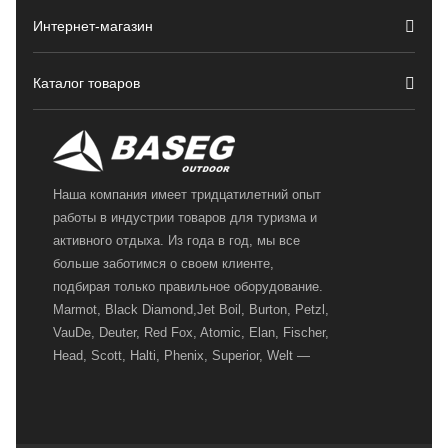
Интернет-магазин
Каталог товаров
Наша компания имеет тридцатилетний опыт
работы в индустрии товаров для туризма и
активного отдыха. Из года в год, мы все
больше заботимся о своем клиенте,
подбирая только правильное оборудование.
Marmot, Black Diamond,Jet Boil, Burton, Petzl,
VauDe, Deuter, Red Fox, Atomic, Elan, Fischer,
Head, Scott, Halti, Phenix, Superior, Welt —
вот далеко не полный перечень главных
наших партнеров, передовые технологии
которых, мы с радостью представляем в
своих магазинах для самых требовательных