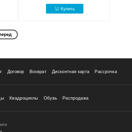
Купить
перед
г
Договор
Возврат
Дисконтная карта
Рассрочка
ды
Квадроциклы
Обувь
Распродажа
ного
е