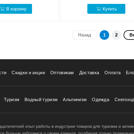
В корзину
Купить
Назад
1
2
В
сти
Скидки и акции
Оптовикам
Доставка
Оплата
Бло
Туризм
Водный туризм
Альпинизм
Одежда
Снегохо
цатилетний опыт работы в индустрии товаров для туризма и актив
 все больше заботимся о своем клиенте, подбирая только правильно