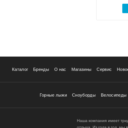
Каталог
Бренды
О нас
Магазины
Сервис
Ново
Горные лыжи
Сноуборды
Велосипеды
Наша компания имеет трид
отдыха. Из года в год, мы