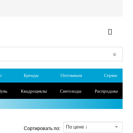
г
Бренды
Оптовикам
Сервис
бувь
Квадроциклы
Снегоходы
Распродажа
По цене ↓
Сортировать по: