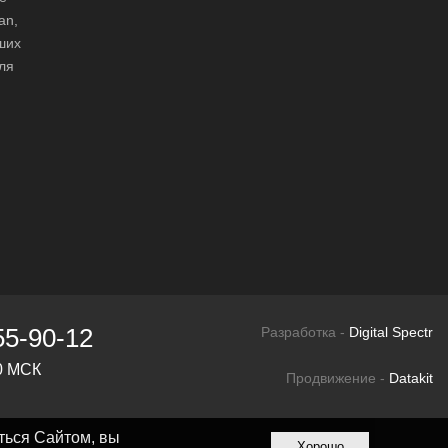
an,
аших
ля
55-90-12
Разработка -
Digital Spectr
00 МСК
Продвижение -
Datakit
ться Сайтом, вы
Хорошо