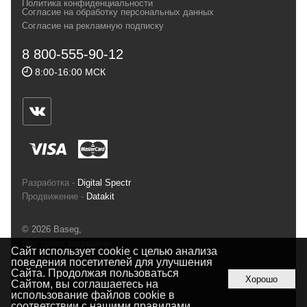
Политика конфиденциальности
Согласие на обработку персональных данных
спортсменов и отдыхающих.
Согласие на рекламную подписку
Реквизиты:
ИП Заковырин Виктор
8 800-555-90-12
Геннадьевич
8:00-16:00 МСК
ИНН 590300057023 ОГРН 304590319000121
Почтовый адрес: 614000, г.Пермь,
ул.Советская, 25, магазин Басег.
Тел./факс (342) 2101242
Разработка -
Digital Spectr
Продвижение -
Datakit
© 2026 Baseg,
Все права защищены
Сайт использует cookie с целью анализа
поведения посетителей для улучшения
Полная версия
Сайта. Продолжая пользоваться
Хорошо
Сайтом, вы соглашаетесь на
использование файлов cookie в
соответствии с нашими
правилами
.