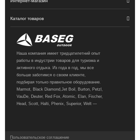
Интернет-магазин
Каталог товаров
Наша компания имеет тридцатилетний опыт
работы в индустрии товаров для туризма и
активного отдыха. Из года в год, мы все
больше заботимся о своем клиенте,
подбирая только правильное оборудование.
Marmot, Black Diamond,Jet Boil, Burton, Petzl,
VauDe, Deuter, Red Fox, Atomic, Elan, Fischer,
Head, Scott, Halti, Phenix, Superior, Welt —
вот далеко не полный перечень главных
наших партнеров, передовые технологии
которых, мы с радостью представляем в
своих магазинах для самых требовательных
Пользовательское соглашение
и взыскательных путешественников,