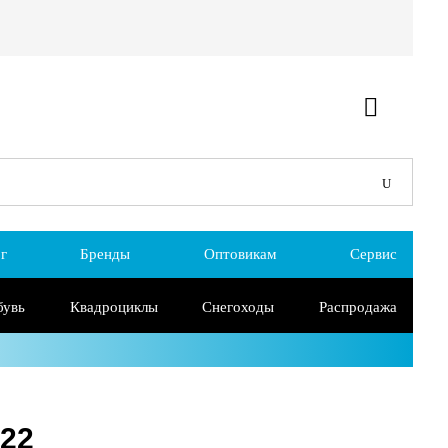
г
Бренды
Оптовикам
Сервис
бувь
Квадроциклы
Снегоходы
Распродажа
022