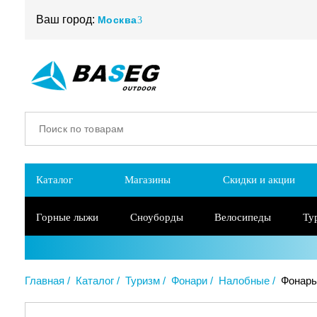
Ваш город:
Москва
Каталог
Магазины
Скидки и акции
Горные лыжи
Сноуборды
Велосипеды
Ту
Главная
Каталог
Туризм
Фонари
Налобные
Фонарь 