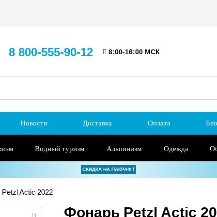
8 800-555-90-12
8:00-16:00 МСК
Новости
Доставка
Оплата
Бло
ризм
Водный туризм
Альпинизм
Одежда
О
СКИДКА НА ПАКРАФТ
Petzl Actic 2022
Фонарь Petzl Actic 2