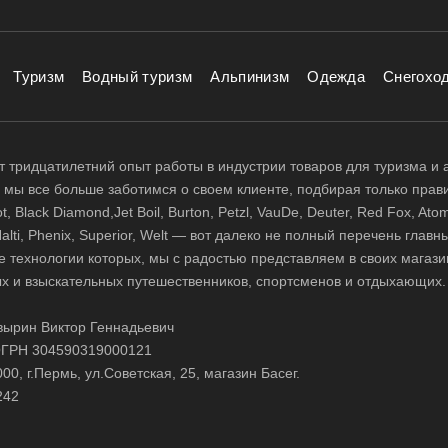
Туризм
Водный туризм
Альпинизм
Одежда
Снегохо
 тридцатилетний опыт работы в индустрии товаров для туризма и 
д, мы все больше заботимся о своем клиенте, подбирая только прав
 Black Diamond,Jet Boil, Burton, Petzl, VauDe, Deuter, Red Fox, Atom
 Halti, Phenix, Superior, Welt — вот далеко не полный перечень глав
е технологии которых, мы с радостью представляем в своих магази
х и взыскательных путешественников, спортсменов и отдыхающих.
ырин Виктор Геннадьевич
ГРН 304590319000121
0, г.Пермь, ул.Советская, 25, магазин Басег.
242