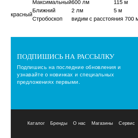
Максимальный
600 лм
115 м
Ближний
2 лм
5 м
красный
Стробоскоп
видим с расстояния 700 м
ПОДПИШИСЬ НА РАССЫЛКУ
Подпишись на последние обновления и
узнавайте о новинках и специальных
предложениях первыми.
Каталог
Бренды
О нас
Магазины
Сервис