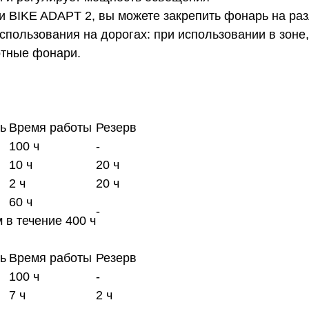
BIKE ADAPT 2, вы можете закрепить фонарь на разл
пользования на дорогах: при использовании в зоне
ртные фонари.
ь
Время работы
Резерв
100 ч
-
10 ч
20 ч
2 ч
20 ч
60 ч
-
 в течение 400 ч
ь
Время работы
Резерв
100 ч
-
7 ч
2 ч