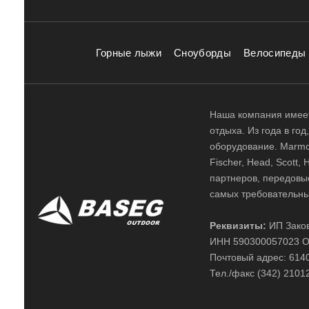
Горные лыжи
Сноуборды
Велосипеды
Наша компания имеет
отдыха. Из года в го
оборудование. Marmot,
Fischer, Head, Scott,
партнеров, передовы
самых требовательны
Реквизиты:
ИП Заков
ИНН 590300057023 О
Почтовый адрес: 61400
Тел./факс (342) 2101