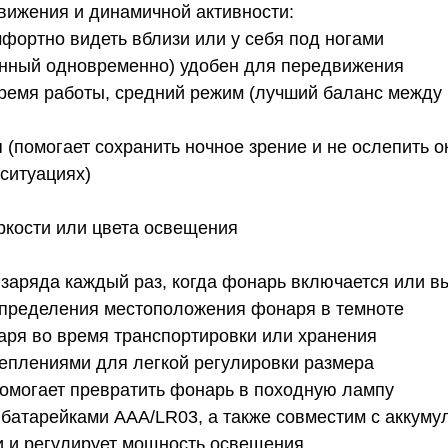
вижения и динамичной активности:
фортно видеть вблизи или у себя под ногами
анный одновременно) удобен для передвижения
время работы, средний режим (лучший баланс межд
(помогает сохранить ночное зрение и не ослепить 
ситуациях)
яркости или цвета освещения
 заряда каждый раз, когда фонарь включается или 
определения местоположения фонаря в темноте
ря во время транспортировки или хранения
еплениями для легкой регулировки размера
помогает превратить фонарь в походную лампу
атарейками AAA/LR03, а также совместим с аккумул
и и регулирует мощность освещения