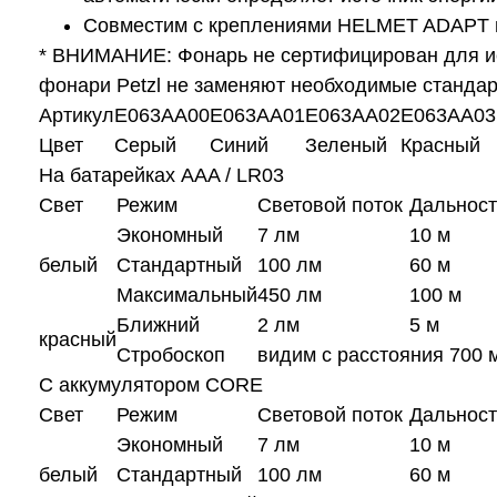
Совместим с креплениями HELMET ADAPT и 
* ВНИМАНИЕ: Фонарь не сертифицирован для ис
фонари Petzl не заменяют необходимые станда
Артикул
E063AA00
E063AA01
E063AA02
E063AA03
Цвет
Серый
Синий
Зеленый
Красный
На батарейках AAA / LR03
Свет
Режим
Световой поток
Дальност
Экономный
7 лм
10 м
белый
Стандартный
100 лм
60 м
Максимальный
450 лм
100 м
Ближний
2 лм
5 м
красный
Стробоскоп
видим с расстояния 700 м
С аккумулятором CORE
Свет
Режим
Световой поток
Дальност
Экономный
7 лм
10 м
белый
Стандартный
100 лм
60 м