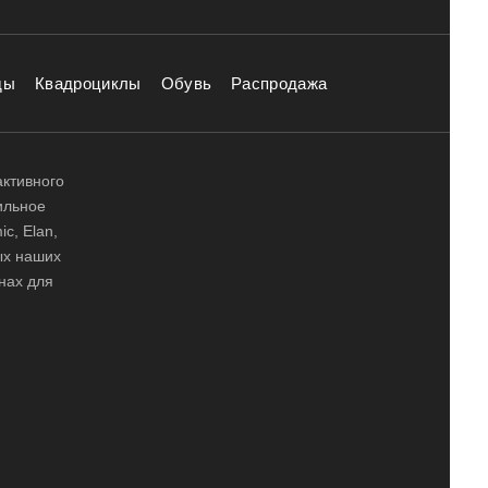
ды
Квадроциклы
Обувь
Распродажа
активного
ильное
ic, Elan,
ных наших
нах для