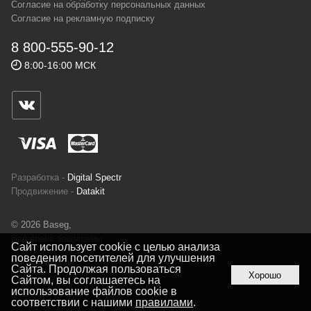
Согласие на обработку персональных данных
спортсменов и отдыхающих.
Согласие на рекламную подписку
Реквизиты:
ИП Заковырин Виктор
8 800-555-90-12
Геннадьевич
8:00-16:00 МСК
ИНН 590300057023 ОГРН 304590319000121
Почтовый адрес: 614000, г.Пермь,
ул.Советская, 25, магазин Басег.
Тел./факс (342) 2101242
Разработка -
Digital Spectr
Продвижение -
Datakit
© 2026 Baseg,
Все права защищены
Сайт использует cookie с целью анализа
поведения посетителей для улучшения
Полная версия
Сайта. Продолжая пользоваться
Хорошо
Сайтом, вы соглашаетесь на
использование файлов cookie в
соответствии с нашими
правилами
.