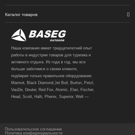
Каталог товаров
Наша компания имеет тридцатилетний опыт
работы в индустрии товаров для туризма и
активного отдыха. Из года в год, мы все
больше заботимся о своем клиенте,
подбирая только правильное оборудование.
Marmot, Black Diamond,Jet Boil, Burton, Petzl,
VauDe, Deuter, Red Fox, Atomic, Elan, Fischer,
Head, Scott, Halti, Phenix, Superior, Welt —
вот далеко не полный перечень главных
наших партнеров, передовые технологии
которых, мы с радостью представляем в
своих магазинах для самых требовательных
Пользовательское соглашение
и взыскательных путешественников,
Политика конфиденциальности