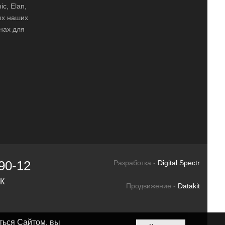
ic, Elan,
ных наших
нах для
90-12
Разработка -
Digital Spectr
СК
Продвижение -
Datakit
ться Сайтом, вы