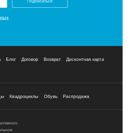
Подписаться
нных
а
Блог
Договор
Возврат
Дисконтная карта
ды
Квадроциклы
Обувь
Распродажа
активного
ильное