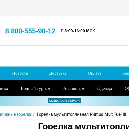
8 800-555-90-12
8:00-16:00 МСК
Новости
Доставка
Оплата
Бло
ризм
Водный туризм
Альпинизм
Одежда
О
СКИДКА НА ПАКРАФТ
ливные горелки
Горелка мультитопливная Primus MultiFuel III
Горелка мультитоплив