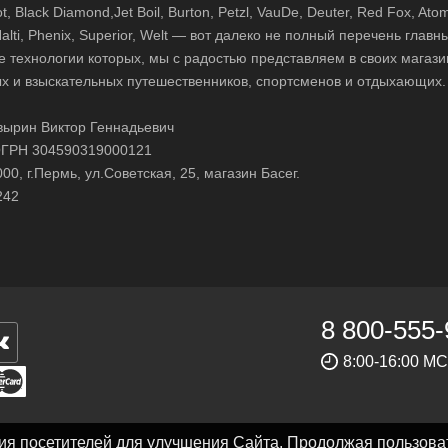
 Black Diamond,Jet Boil, Burton, Petzl, VauDe, Deuter, Red Fox, Atom
 Halti, Phenix, Superior, Welt — вот далеко не полный перечень глав
е технологии которых, мы с радостью представляем в своих магази
х и взыскательных путешественников, спортсменов и отдыхающих.
ырин Виктор Геннадьевич
ГРН 304590319000121
0, г.Пермь, ул.Советская, 25, магазин Басег.
242
8 800-555-
8:00-16:00 М
ния посетителей для улучшения Сайта. Продолжая пользова