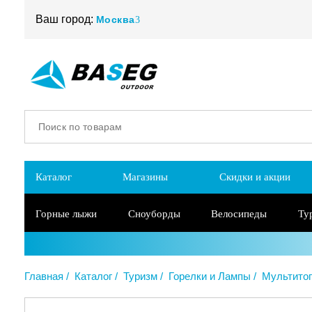
Ваш город:
Москва
Каталог
Магазины
Скидки и акции
Горные лыжи
Сноуборды
Велосипеды
Ту
Главная
Каталог
Туризм
Горелки и Лампы
Мультитоп