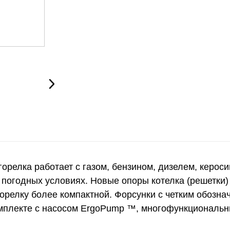
я горелка работает с газом, бензином, дизелем, кер
погодных условиях. Новые опоры котелка (решетки
горелку более компактной. Форсунки с четким обозн
в комплекте с насосом ErgoPump ™, многофункционал