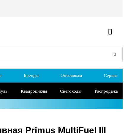
г
Бренды
Оптовикам
Сервис
бувь
Квадроциклы
Снегоходы
Распродажа
ная Primus MultiFuel III