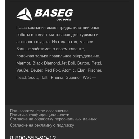
Наша компания имеет тридцатилетний опыт
работы в индустрии товаров для туризма и
активного отдыха. Из года в год, мы все
больше заботимся о своем клиенте,
подбирая только правильное оборудование.
Marmot, Black Diamond,Jet Boil, Burton, Petzl,
VauDe, Deuter, Red Fox, Atomic, Elan, Fischer,
Head, Scott, Halti, Phenix, Superior, Welt —
вот далеко не полный перечень главных
наших партнеров, передовые технологии
которых, мы с радостью представляем в
своих магазинах для самых требовательных
Пользовательское соглашение
и взыскательных путешественников,
Политика конфиденциальности
Согласие на обработку персональных данных
спортсменов и отдыхающих.
Согласие на рекламную подписку
Реквизиты:
ИП Заковырин Виктор
8 800-555-90-12