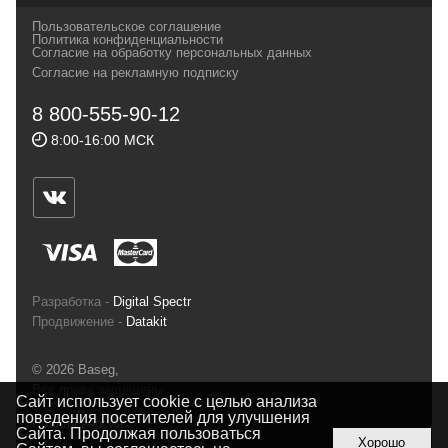
своих магазинах для самых требовательных
Пользовательское соглашение
и взыскательных путешественников,
Политика конфиденциальности
Согласие на обработку персональных данных
спортсменов и отдыхающих.
Согласие на рекламную подписку
Реквизиты:
ИП Заковырин Виктор
8 800-555-90-12
Геннадьевич
8:00-16:00 МСК
ИНН 590300057023 ОГРН 304590319000121
Почтовый адрес: 614000, г.Пермь,
ул.Советская, 25, магазин Басег.
Тел./факс (342) 2101242
Разработка -
Digital Spectr
Продвижение -
Datakit
© 2026 Baseg,
Все права защищены
Сайт использует cookie с целью анализа
поведения посетителей для улучшения
Полная версия
Сайта. Продолжая пользоваться
Хорошо