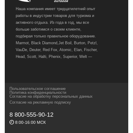
Наша компания имеет тридцатилетний опыт
работы в индустрии товаров для туризма и
активного отдыха. Из года в год, мы все
больше заботимся о своем клиенте,
подбирая только правильное оборудование.
Marmot, Black Diamond,Jet Boil, Burton, Petzl,
VauDe, Deuter, Red Fox, Atomic, Elan, Fischer,
Head, Scott, Halti, Phenix, Superior, Welt —
вот далеко не полный перечень главных
наших партнеров, передовые технологии
которых, мы с радостью представляем в
своих магазинах для самых требовательных
Пользовательское соглашение
и взыскательных путешественников,
Политика конфиденциальности
Согласие на обработку персональных данных
спортсменов и отдыхающих.
Согласие на рекламную подписку
Реквизиты:
ИП Заковырин Виктор
8 800-555-90-12
Геннадьевич
8:00-16:00 МСК
ИНН 590300057023 ОГРН 304590319000121
Почтовый адрес: 614000, г.Пермь,