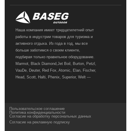
Наша компания имеет тридцатилетний опыт
работы в индустрии товаров для туризма и
активного отдыха. Из года в год, мы все
больше заботимся о своем клиенте,
подбирая только правильное оборудование.
Marmot, Black Diamond,Jet Boil, Burton, Petzl,
VauDe, Deuter, Red Fox, Atomic, Elan, Fischer,
Head, Scott, Halti, Phenix, Superior, Welt —
вот далеко не полный перечень главных
наших партнеров, передовые технологии
которых, мы с радостью представляем в
своих магазинах для самых требовательных
Пользовательское соглашение
и взыскательных путешественников,
Политика конфиденциальности
Согласие на обработку персональных данных
спортсменов и отдыхающих.
Согласие на рекламную подписку
Реквизиты:
ИП Заковырин Виктор