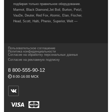
подбирая только правильное оборудование.
Marmot, Black Diamond,Jet Boil, Burton, Petzl,
VauDe, Deuter, Red Fox, Atomic, Elan, Fischer,
Head, Scott, Halti, Phenix, Superior, Welt —
вот далеко не полный перечень главных
наших партнеров, передовые технологии
которых, мы с радостью представляем в
своих магазинах для самых требовательных
Пользовательское соглашение
и взыскательных путешественников,
Политика конфиденциальности
Согласие на обработку персональных данных
спортсменов и отдыхающих.
Согласие на рекламную подписку
Реквизиты:
ИП Заковырин Виктор
8 800-555-90-12
Геннадьевич
8:00-16:00 МСК
ИНН 590300057023 ОГРН 304590319000121
Почтовый адрес: 614000, г.Пермь,
ул.Советская, 25, магазин Басег.
Тел./факс (342) 2101242