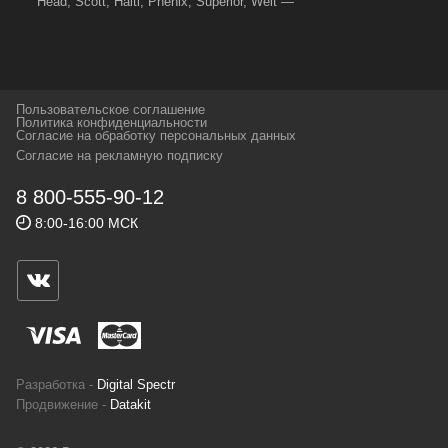
Head, Scott, Halti, Phenix, Superior, Welt —
вот далеко не полный перечень главных
наших партнеров, передовые технологии
которых, мы с радостью представляем в
своих магазинах для самых требовательных
Пользовательское соглашение
и взыскательных путешественников,
Политика конфиденциальности
Согласие на обработку персональных данных
спортсменов и отдыхающих.
Согласие на рекламную подписку
Реквизиты:
ИП Заковырин Виктор
8 800-555-90-12
Геннадьевич
8:00-16:00 МСК
ИНН 590300057023 ОГРН 304590319000121
Почтовый адрес: 614000, г.Пермь,
ул.Советская, 25, магазин Басег.
Тел./факс (342) 2101242
Разработка -
Digital Spectr
Продвижение -
Datakit