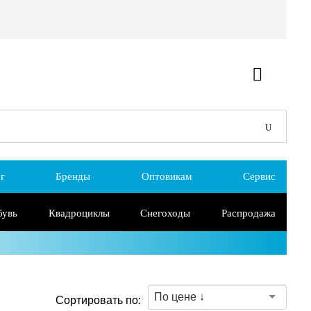
г
Бренды
Оптовикам
Сервис
бувь
Квадроциклы
Снегоходы
Распродажа
По цене ↓
Сортировать по: