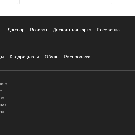
г
Договор
Возврат
Дисконтная карта
Рассрочка
ды
Квадроциклы
Обувь
Распродажа
ного
е
an,
аших
ля