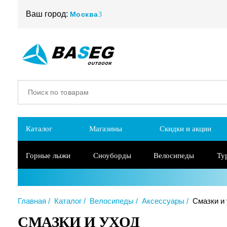
Ваш город:
Москва
Каталог
Магазины
Скидки и акции
Горные лыжи
Сноуборды
Велосипеды
Ту
Главная
Каталог
Велосипеды
Аксессуары
Смазки и 
СМАЗКИ И УХОД