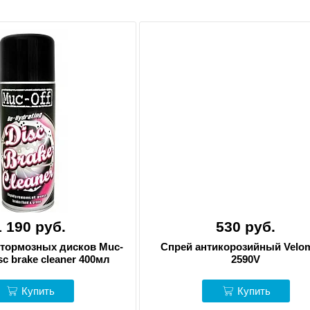
1 190 руб.
530 руб.
 тормозных дисков Muc-
Спрей антикорозийный Velo
sc brake cleaner 400мл
2590V
Купить
Купить