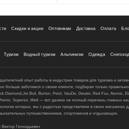
сти
Скидки и акции
Оптовикам
Доставка
Оплата
Бло
Туризм
Водный туризм
Альпинизм
Одежда
Снегохо
цатилетний опыт работы в индустрии товаров для туризма и актив
 все больше заботимся о своем клиенте, подбирая только правильно
 Diamond,Jet Boil, Burton, Petzl, VauDe, Deuter, Red Fox, Atomic, El
i, Phenix, Superior, Welt — вот далеко не полный перечень главных н
нологии которых, мы с радостью представляем в своих магазинах д
зыскательных путешественников, спортсменов и отдыхающих.
 Виктор Геннадьевич