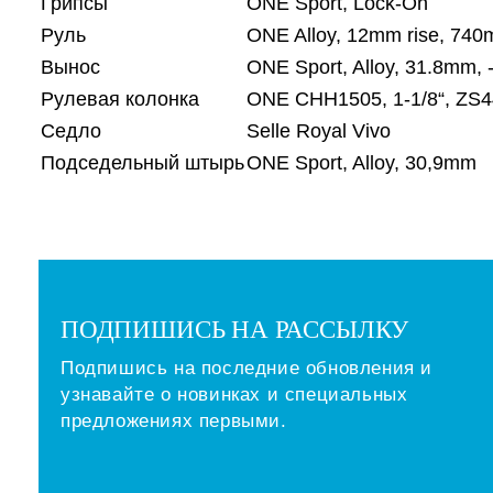
Грипсы
ONE Sport, Lock-On
Руль
ONE Alloy, 12mm rise, 74
Вынос
ONE Sport, Alloy, 31.8mm, 
Рулевая колонка
ONE CHH1505, 1-1/8“, ZS44
Седло
Selle Royal Vivo
Подседельный штырь
ONE Sport, Alloy, 30,9mm
ПОДПИШИСЬ НА РАССЫЛКУ
Подпишись на последние обновления и
узнавайте о новинках и специальных
предложениях первыми.