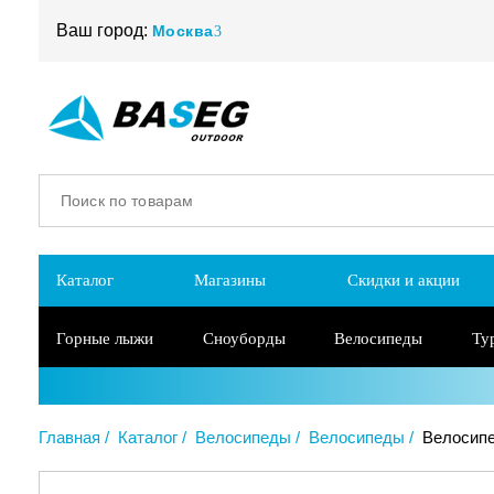
Ваш город:
Москва
Каталог
Магазины
Скидки и акции
Горные лыжи
Сноуборды
Велосипеды
Ту
Главная
Каталог
Велосипеды
Велосипеды
Велосипе