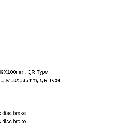
M9X100mm, QR Type
L, M10X135mm, QR Type
 disc brake
 disc brake