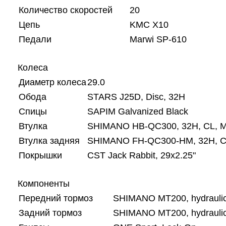
Количество скоростей
20
Цепь
KMC X10
Педали
Marwi SP-610
Колеса
Диаметр колеса
29.0
Обода
STARS J25D, Disc, 32H
Спицы
SAPIM Galvanized Black
Втулка
SHIMANO HB-QC300, 32H, CL, 
Втулка задняя
SHIMANO FH-QC300-HM, 32H, C
Покрышки
CST Jack Rabbit, 29x2.25"
Компоненты
Передний тормоз
SHIMANO MT200, hydraulic
Задний тормоз
SHIMANO MT200, hydraulic