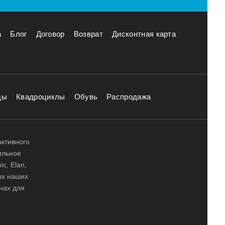
а
Блог
Договор
Возврат
Дисконтная карта
ды
Квадроциклы
Обувь
Распродажа
активного
ильное
ic, Elan,
ных наших
нах для