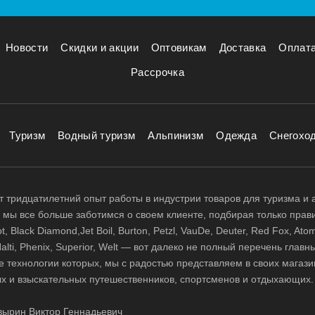
Новости
Скидки и акции
Оптовикам
Доставка
Оплат
Рассрочка
Туризм
Водный туризм
Альпинизм
Одежда
Снегохо
 тридцатилетний опыт работы в индустрии товаров для туризма и 
д, мы все больше заботимся о своем клиенте, подбирая только прав
 Black Diamond,Jet Boil, Burton, Petzl, VauDe, Deuter, Red Fox, Atom
 Halti, Phenix, Superior, Welt — вот далеко не полный перечень глав
е технологии которых, мы с радостью представляем в своих магази
х и взыскательных путешественников, спортсменов и отдыхающих.
ырин Виктор Геннадьевич