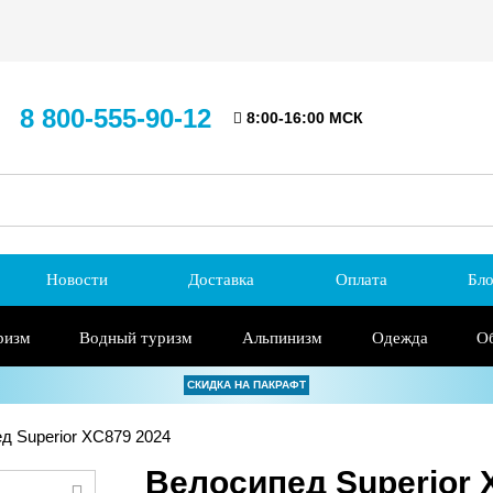
8 800-555-90-12
8:00-16:00 МСК
Новости
Доставка
Оплата
Бло
ризм
Водный туризм
Альпинизм
Одежда
О
СКИДКА НА ПАКРАФТ
д Superior XC879 2024
Велосипед Superior 