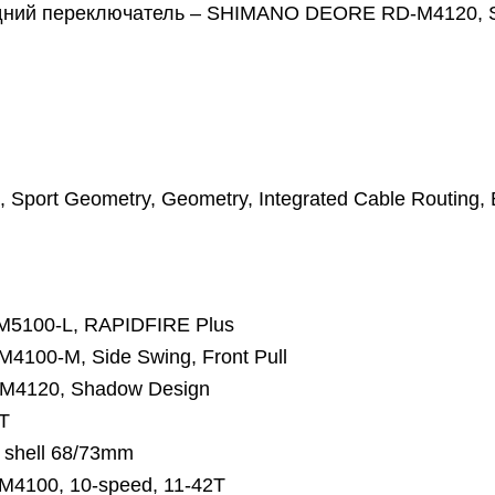
адний переключатель – SHIMANO DEORE RD-M4120, 
, Sport Geometry, Geometry, Integrated Cable Routing,
5100-L, RAPIDFIRE Plus
00-M, Side Swing, Front Pull
4120, Shadow Design
6T
shell 68/73mm
100, 10-speed, 11-42T