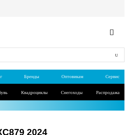
г
Бренды
Оптовикам
Сервис
бувь
Квадроциклы
Снегоходы
Распродажа
XC879 2024