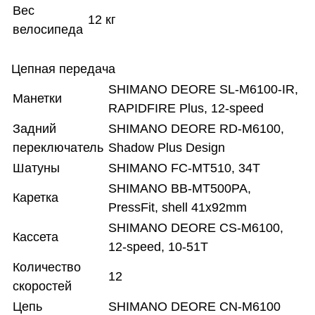
Вес
12 кг
велосипеда
Цепная передача
SHIMANO DEORE SL-M6100-IR,
Манетки
RAPIDFIRE Plus, 12-speed
Задний
SHIMANO DEORE RD-M6100,
переключатель
Shadow Plus Design
Шатуны
SHIMANO FC-MT510, 34T
SHIMANO BB-MT500PA,
Каретка
PressFit, shell 41x92mm
SHIMANO DEORE CS-M6100,
Кассета
12-speed, 10-51T
Количество
12
скоростей
Цепь
SHIMANO DEORE CN-M6100