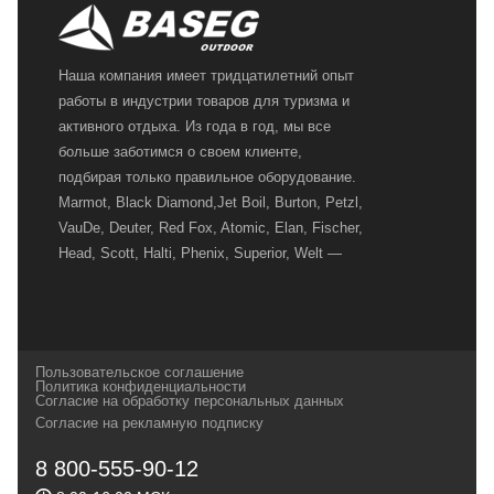
Наша компания имеет тридцатилетний опыт
работы в индустрии товаров для туризма и
активного отдыха. Из года в год, мы все
больше заботимся о своем клиенте,
подбирая только правильное оборудование.
Marmot, Black Diamond,Jet Boil, Burton, Petzl,
VauDe, Deuter, Red Fox, Atomic, Elan, Fischer,
Head, Scott, Halti, Phenix, Superior, Welt —
вот далеко не полный перечень главных
наших партнеров, передовые технологии
которых, мы с радостью представляем в
своих магазинах для самых требовательных
Пользовательское соглашение
и взыскательных путешественников,
Политика конфиденциальности
Согласие на обработку персональных данных
спортсменов и отдыхающих.
Согласие на рекламную подписку
Реквизиты:
ИП Заковырин Виктор
8 800-555-90-12
Геннадьевич