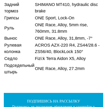
Задний
SHIMANO MT410, hydraulic disc
тормоз
brake
Грипсы
ONE Sport, Lock-On
ONE Race, Alloy, 5mm rise,
Руль
760mm, 31.8mm
Вынос
ONE Race, Alloy, 31,8mm, -7°
Рулевая
ACROS AZX-220 R4, ZS44/28.6 -
колонка
ZS56/40, BlockLock 150°
Седло
Fizi:k Terra Aidon X5, Alloy
Подседельный
ONE Race, Alloy, 27.2mm
штырь
ПОДПИШИСЬ НА РАССЫЛКУ
Подпишись на последние обновления и узнавайте о