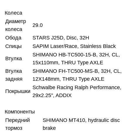
Колеса
Диаметр
29.0
колеса
Обода
STARS J25D, Disc, 32H
Спицы
SAPIM Laser/Race, Stainless Black
SHIMANO HB-TC500-15-B, 32H, CL,
Втулка
15x110mm, THRU Type AXLE
Втулка
SHIMANO FH-TC500-MS-B, 32H, CL,
задняя
12X148mm, THRU Type AXLE
Schwalbe Racing Ralph Performance,
Покрышки
29x2.25", ADDIX
Компоненты
Передний
SHIMANO MT410, hydraulic disc
тормоз
brake