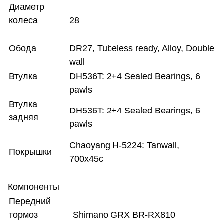
Диаметр
колеса
28
Обода
DR27, Tubeless ready, Alloy, Double
wall
Втулка
DH536T: 2+4 Sealed Bearings, 6
pawls
Втулка
DH536T: 2+4 Sealed Bearings, 6
задняя
pawls
Chaoyang H-5224: Tanwall,
Покрышки
700x45c
Компоненты
Передний
тормоз
Shimano GRX BR-RX810