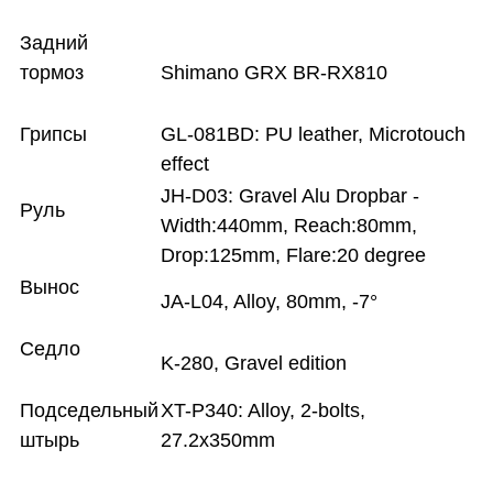
Задний
тормоз
Shimano GRX BR-RX810
Грипсы
GL-081BD: PU leather, Microtouch
effect
JH-D03: Gravel Alu Dropbar -
Руль
Width:440mm, Reach:80mm,
Drop:125mm, Flare:20 degree
Вынос
JA-L04, Alloy, 80mm, -7°
Седло
K-280, Gravel edition
Подседельный
XT-P340: Alloy, 2-bolts,
штырь
27.2x350mm