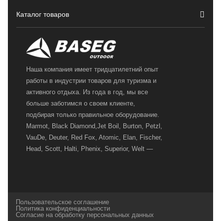
Каталог товаров
Наша компания имеет тридцатилетний опыт
работы в индустрии товаров для туризма и
активного отдыха. Из года в год, мы все
больше заботимся о своем клиенте,
подбирая только правильное оборудование.
Marmot, Black Diamond,Jet Boil, Burton, Petzl,
VauDe, Deuter, Red Fox, Atomic, Elan, Fischer,
Head, Scott, Halti, Phenix, Superior, Welt —
вот далеко не полный перечень главных
наших партнеров, передовые технологии
которых, мы с радостью представляем в
своих магазинах для самых требовательных
Пользовательское соглашение
и взыскательных путешественников,
Политика конфиденциальности
Согласие на обработку персональных данных
спортсменов и отдыхающих.